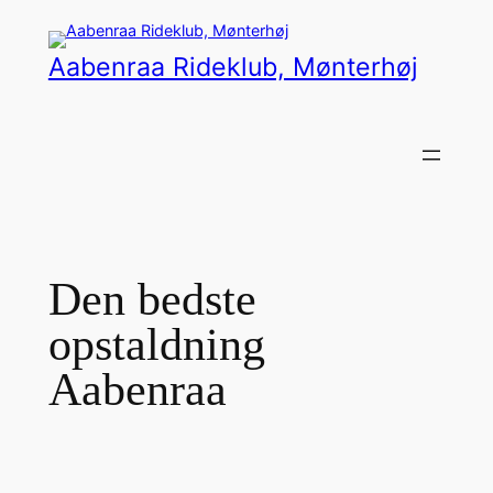
Spring
til
Aabenraa Rideklub, Mønterhøj
indhold
Den bedste
opstaldning
Aabenraa