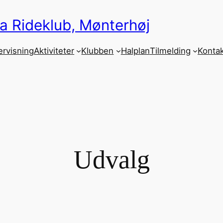
a Rideklub, Mønterhøj
rvisning
Aktiviteter
Klubben
Halplan
Tilmelding
Kontak
Udvalg