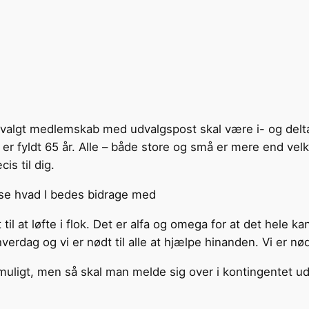
lgt medlemskab med udvalgspost skal være i- og deltage a
r fyldt 65 år. Alle – både store og små er mere end velko
is til dig.
n se hvad I bedes bidrage med
dt til at løfte i flok. Det er alfa og omega for at det hel
erdag og vi er nødt til alle at hjælpe hinanden. Vi er nødt t
 muligt, men så skal man melde sig over i kontingentet u