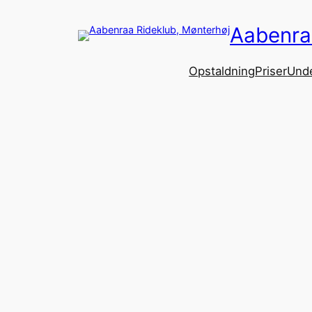
Spring
Aabenra
til
indhold
Opstaldning
Priser
Unde